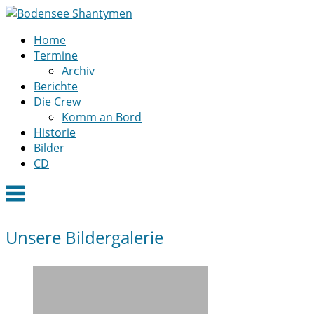
Skip
to
Home
content
Termine
Archiv
Berichte
Die Crew
Komm an Bord
Historie
Bilder
CD
Menu
Unsere Bildergalerie