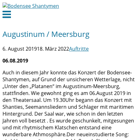
Skip
to
Menu
content
Augustinum / Meersburg
6. August 2019
18. März 2022
Auftritte
06.08.2019
Auch in diesem Jahr konnte das Konzert der Bodensee-
Shantymen, auf Grund der unsicheren Wetterlage, nicht
„Unter den „Platanen“ im Augustinum-Meersburg,
stattfinden. Wie gewohnt ging es am 06.August 2019 in
den Theatersaal. Um 19.30Uhr begann das Konzert mit
Shanties, Seemannsliedern und Schlager mit maritimen
Hintergrund. Der Saal war, wie schon in den letzten
Jahren voll besetzt . Es wurde geschunkelt, mitgesungen
und mit rhytmischem Klatschen entstand eine
wunderbare Athmosphäre.Der neueinstudierte Song: