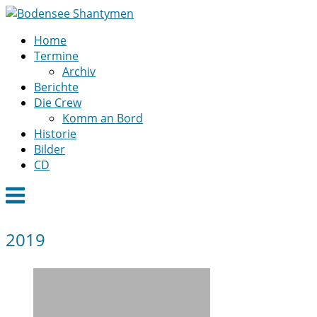
Skip
to
Home
content
Termine
Archiv
Berichte
Die Crew
Komm an Bord
Historie
Bilder
CD
Menu
2019