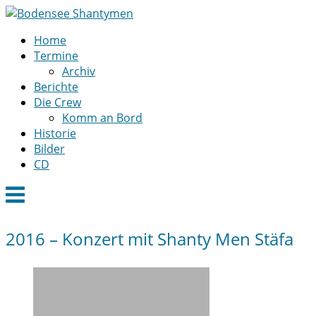
Skip
to
Home
content
Termine
Archiv
Berichte
Die Crew
Komm an Bord
Historie
Bilder
CD
Menu
2016 – Konzert mit Shanty Men Stäfa