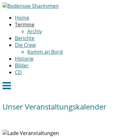
Skip
to
Home
content
Termine
Archiv
Berichte
Die Crew
Komm an Bord
Historie
Bilder
CD
Menu
Unser Veranstaltungskalender