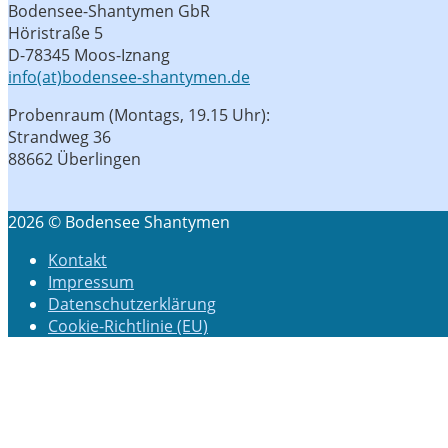
Bodensee-Shantymen GbR
Höristraße 5
D-78345 Moos-Iznang
info(at)bodensee-shantymen.de
Probenraum (Montags, 19.15 Uhr):
Strandweg 36
88662 Überlingen
2026 © Bodensee Shantymen
Kontakt
Impressum
Datenschutzerklärung
Cookie-Richtlinie (EU)
Scroll
to
top