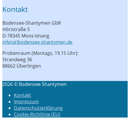
Kontakt
Bodensee-Shantymen GbR
Höristraße 5
D-78345 Moos-Iznang
info(at)bodensee-shantymen.de
Probenraum (Montags, 19.15 Uhr):
Strandweg 36
88662 Überlingen
2026 © Bodensee Shantymen
Kontakt
Impressum
Datenschutzerklärung
Cookie-Richtlinie (EU)
Scroll